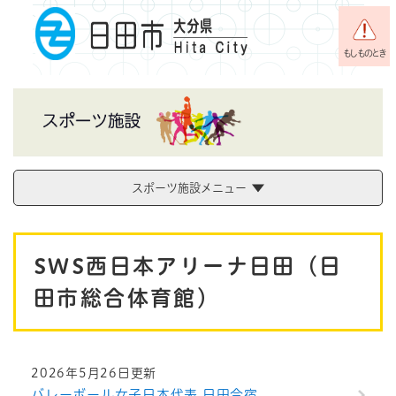
ペ
メニューを飛ばして本文へ
ー
ジ
もしものとき
の
先
頭
で
す
。
スポーツ施設メニュー
本
SWS西日本アリーナ日田（日
文
田市総合体育館）
2026年5月26日更新
バレーボール女子日本代表 日田合宿