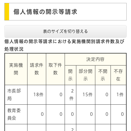
個人情報の開示等請求
表のサイズを切り替える
個人情報の開示等請求における実施機関別請求件数及び
処理状況
決定内容
実施機
請求件
取下件
開
部分開
不開
不存
関
数
数
示
示
示
在
市長部
2
18件
0
15件
0
1件
局
件
教育委
0
0
0
0
0
0
員会
2