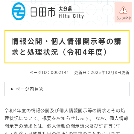
ペ
メニューを飛ばして本文へ
ー
ジ
もしものとき
の
先
本
頭
情報公開・個人情報開示等の請
で
文
す
求と処理状況（令和4年度）
。
ページID：0002141
更新日：2025年12月8日更新
ページ内目次
令和4年度の情報公開及び個人情報開示等の請求とその処
理状況について、概要をお知らせします。 なお、個人情報
開示等の請求とは、個人情報の開示請求及び訂正等(訂
正・削除・目的外利用の停止)の請求のことをいいます。