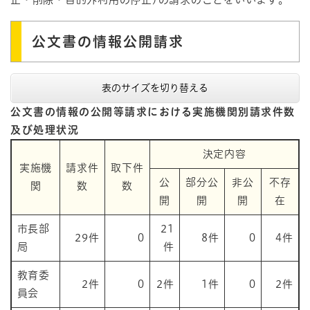
公文書の情報公開請求
表のサイズを切り替える
公文書の情報の公開等請求における実施機関別請求件数
及び処理状況
決定内容
実施機
請求件
取下件
公
部分公
非公
不存
関
数
数
開
開
開
在
市長部
21
29件
0
8件
0
4件
局
件
教育委
2件
0
2件
1件
0
2件
員会