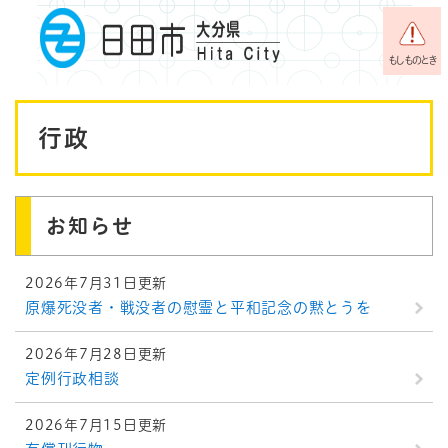
ペ
メニューを飛ばして本文へ
ー
ジ
もしものとき
の
先
本
頭
行政
で
文
す
。
お知らせ
2026年7月31日更新
原爆死没者・戦没者の慰霊と平和記念の黙とうを
2026年7月28日更新
定例行政相談
2026年7月15日更新