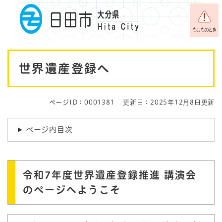
ペ
メニューを飛ばして本文へ
ー
ジ
もしものとき
の
先
本
頭
世界遺産登録へ
で
文
す
。
ページID：0001381
更新日：2025年12月8日更新
ページ内目次
令和7年度世界遺産登録推進 講演会
のページへようこそ