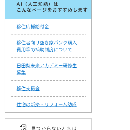
AI（人工知能）は
こんなページをおすすめします
移住応援給付金
移住者向け空き家バンク購入
費用等の補助制度について
日田梨未来アカデミー研修生
募集
移住支援金
住宅の新築・リフォーム助成
見つからないときは