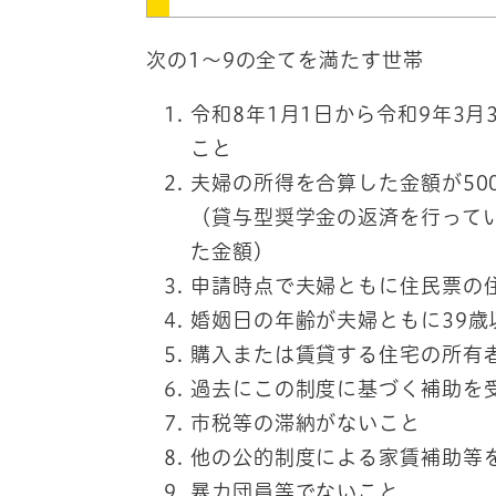
次の1～9の全てを満たす世帯
令和8年1月1日から令和9年3
こと
夫婦の所得を合算した金額が50
（貸与型奨学金の返済を行って
た金額）
申請時点で夫婦ともに住民票の
婚姻日の年齢が夫婦ともに39歳
購入または賃貸する住宅の所有
過去にこの制度に基づく補助を
市税等の滞納がないこと
他の公的制度による家賃補助等
暴力団員等でないこと