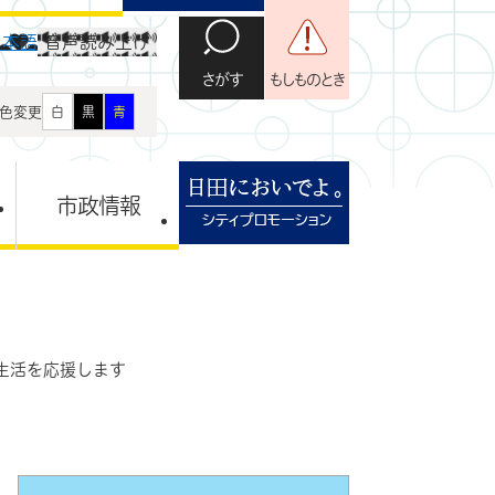
日本語
音声読み上げ
さがす
もしものとき
色変更
白
黒
青
市政情報
生活を応援します