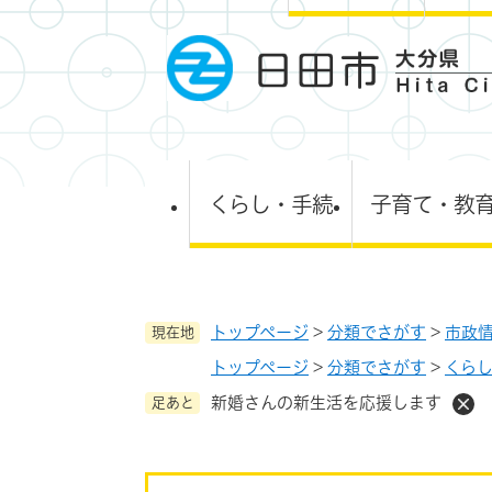
ペ
ー
ジ
の
先
頭
で
す
くらし・手続
子育て・教
。
トップページ
>
分類でさがす
>
市政
現在地
トップページ
>
分類でさがす
>
くら
新婚さんの新生活を応援します
足あと
本