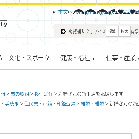
メニューを飛ばして本文へ
本文へ
Foreign language
やさしい
閲覧補助
文字サイズ
背景
標準
拡大
育
文化・スポーツ
健康・福祉
仕事・産業
情報
>
市の取組
>
移住定住
>
新婚さんの新生活を応援します
し・手続き
>
住民票・戸籍・印鑑登録
>
結婚・離婚
>
新婚さんの新