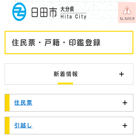
ペ
メニューを飛ばして本文へ
ー
ジ
もしものとき
の
先
本
頭
住民票・戸籍・印鑑登録
で
文
す
。
新着情報
住民票
引越し