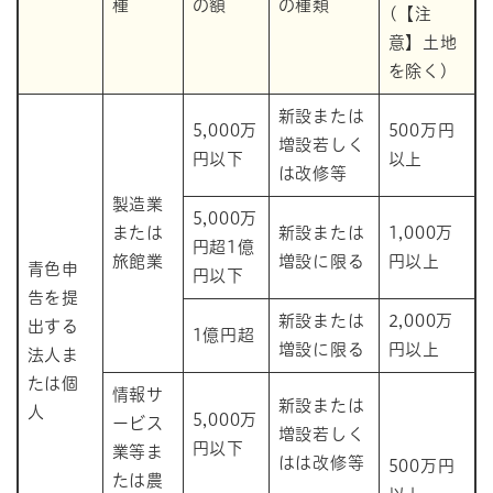
種
の額
の種類
(【注
意】土地
を除く)
新設または
5,000万
500万円
増設若しく
円以下
以上
は改修等
製造業
5,000万
または
新設または
1,000万
円超1億
旅館業
増設に限る
円以上
青色申
円以下
告を提
新設または
2,000万
出する
1億円超
増設に限る
円以上
法人ま
たは個
情報サ
新設または
人
5,000万
ービス
増設若しく
円以下
業等ま
はは改修等
500万円
たは農