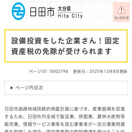
ペ
メニューを飛ばして本文へ
ー
ジ
もしものとき
の
先
本
頭
設備投資をした企業さん！固定
で
文
す
資産税の免除が受けられます
。
ページID：0002798
更新日：2025年12月8日更新
ページ内目次
日田市過疎地域持続的発展計画に基づき、産業振興を促進
するため、日田市内全域で製造業、旅館業、農林水産物等
販売業、情報サービス業等を営む事業者が一定の事業用資
産を取得した場合、固定資産税の税制優遇を受けることが