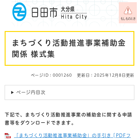
ペ
メニューを飛ばして本文へ
ー
ジ
もしものとき
の
先
本
頭
まちづくり活動推進事業補助金
で
文
す
関係 様式集
。
ページID：0001260
更新日：2025年12月8日更新
ページ内目次
下記で、まちづくり活動推進事業の補助金に関する申請
書等をダウンロードできます。
「まちづくり活動推進事業補助金」の手引き [PDFフ