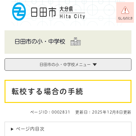
ペ
メニューを飛ばして本文へ
ー
ジ
もしものとき
の
先
頭
で
す
。
日田市の小・中学校メニュー
本
転校する場合の手続
文
ページID：0002831
更新日：2025年12月8日更新
ページ内目次