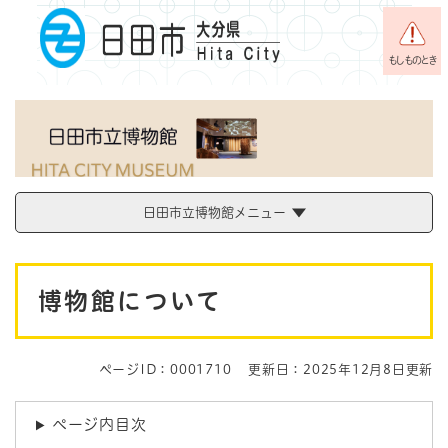
ペ
メニューを飛ばして本文へ
ー
ジ
もしものとき
の
先
頭
で
す
。
日田市立博物館メニュー
本
博物館について
文
ページID：0001710
更新日：2025年12月8日更新
ページ内目次