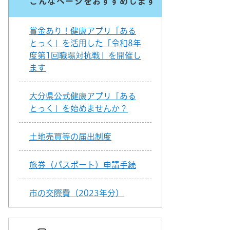
こんなページをおすすめします
賞金あり！健康アプリ「ある
とっく」を活用した「令和8年
度第1回職場対抗戦」を開催し
ます
大分県公式健康アプリ「ある
とっく」を始めませんか？
土地売買等の届出制度
旅券（パスポート）申請手続
市の交際費（2023年分）