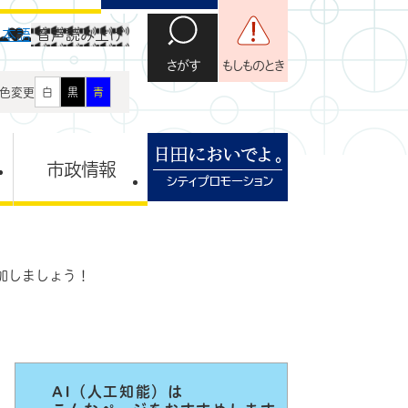
日本語
音声読み上げ
さがす
もしものとき
色変更
白
黒
青
市政情報
加しましょう！
AI（人工知能）は