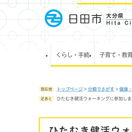
ペ
ー
ジ
の
先
頭
で
す
くらし・手続
子育て・教
。
トップページ
>
分類でさがす
>
健康
現在地
ひたむき健活ウォーキングに参加しま
足あと
本
ひたむき健活ウォ
文