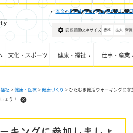
メニューを飛ばして本文へ
本文へ
Foreign language
やさしい
閲覧補助
文字サイズ
背景
標準
拡大
育
文化・スポーツ
健康・福祉
仕事・産業
・福祉
>
健康・医療
>
健康づくり
>
ひたむき健活ウォーキングに参
しょう！
ーキングに参加しましょ