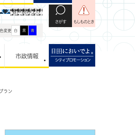
日本語
音声読み上げ
さがす
もしものとき
色変更
白
黒
青
市政情報
プラン