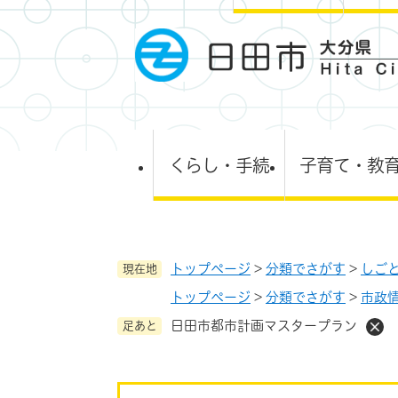
ペ
ー
ジ
の
先
頭
で
す
くらし・手続
子育て・教
。
トップページ
>
分類でさがす
>
しご
現在地
トップページ
>
分類でさがす
>
市政
日田市都市計画マスタープラン
足あと
本