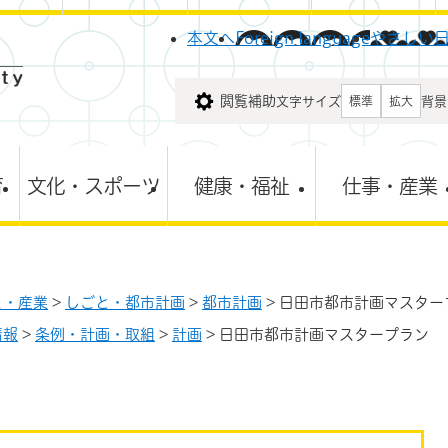
メニューを飛ばして本文へ
本文へ
Foreign language
やさしい
閲覧補助
文字サイズ
背景
標準
拡大
育
文化・スポーツ
健康・福祉
仕事・産業
と・産業
>
しごと・都市計画
>
都市計画
>
日田市都市計画マスター
情報
>
条例・計画・取組
>
計画
>
日田市都市計画マスタープラン