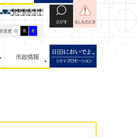
日本語
音声読み上げ
さがす
もしものとき
色変更
白
黒
青
市政情報