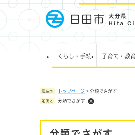
ペ
ー
ジ
の
先
頭
で
す
くらし・手続
子育て・教
。
トップページ
>
分類でさがす
現在地
分類でさがす
足あと
本
分類でさがす
文