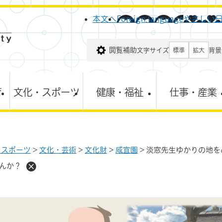
メニューを飛ばして本文へ
本文へ
Foreign language
やさしい
閲覧補助
文字サイズ
背景
標準
拡大
育
文化・スポーツ
健康・福祉
仕事・産業
・スポーツ
>
文化・芸術
>
文化財
>
咸宜園
>
淡窓先生ゆかりの地を
んか？