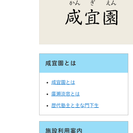
咸宜園とは
咸宜園とは
廣瀬淡窓とは
歴代塾主と主な門下生
施設利用案内