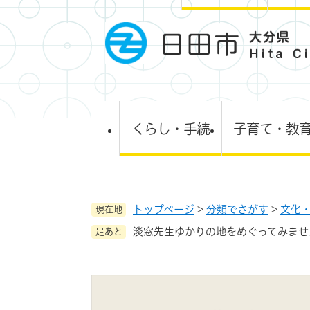
ペ
ー
ジ
の
先
頭
で
す
くらし・手続
子育て・教
。
トップページ
>
分類でさがす
>
文化
現在地
淡窓先生ゆかりの地をめぐってみませ
足あと