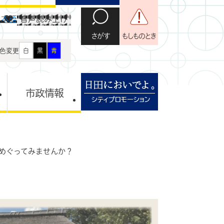
日本語
音声読み上げ
さがす
もしものとき
色変更
白
黒
青
市政情報
めぐってみませんか？